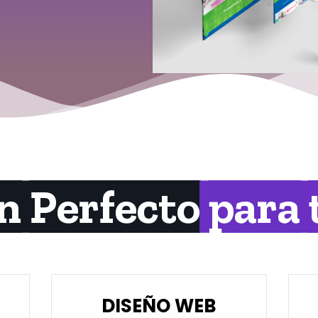
an Perfecto
para 
DISEÑO WEB