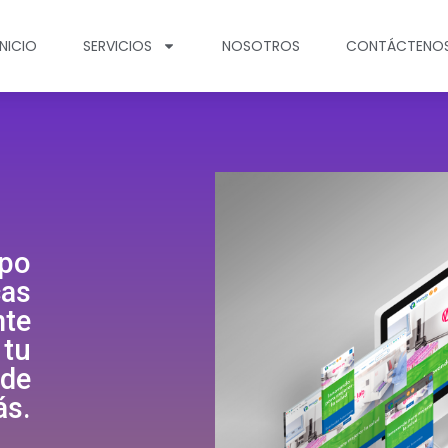
INICIO
SERVICIOS
NOSOTROS
CONTÁCTENO
ipo
cas
nte
 tu
 de
ás.